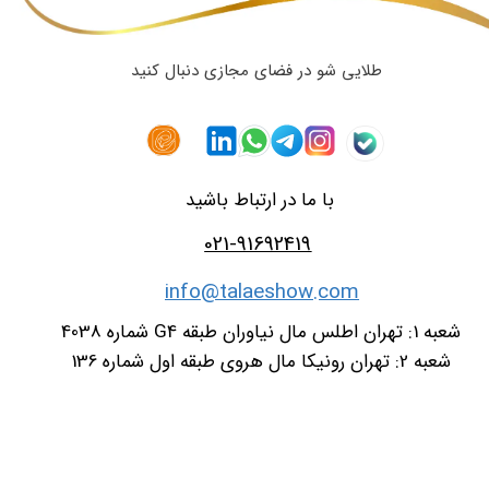
طلایی شو در فضای مجازی دنبال کنید
با ما در ارتباط باشید
021-91692419
info@talaeshow.com
شعبه 1: تهران اطلس مال نیاوران طبقه G4 شماره 4038
شعبه 2: تهران رونیکا مال هروی طبقه اول شماره 136