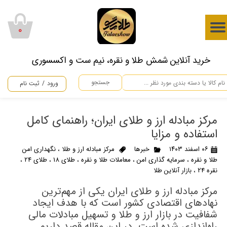
حساب کاربری من
۰
تغییر گذر واژه
​خرید آنلاین شمش طلا و نقره، نیم ست و اکسسوری
سفارشات
جستجو
ورود
/
ثبت نام
خروج از حساب کاربری
مرکز مبادله ارز و طلای ایران؛ راهنمای کامل
استفاده و مزایا
۰۶ اسفند ۱۴۰۳
خبرها
مرکز مبادله ارز و طلا
،
نگهداری امن
طلا و نقره
،
سرمایه گذاری امن
،
معاملات طلا و نقره
،
طلای 18
،
طلای 24
،
نقره 24
،
بازار آنلاین طلا
مرکز مبادله ارز و طلای ایران یکی از مهم‌ترین
نهادهای اقتصادی کشور است که با هدف ایجاد
شفافیت در بازار ارز و طلا و تسهیل مبادلات مالی
راه‌اندازی شده است. در این مقاله قصد داریم