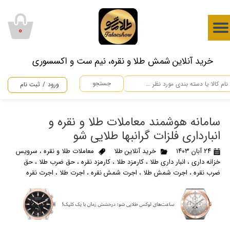
حساب کاربری من
۰
تغییر گذر واژه
​خرید آنلاین شمش طلا و نقره، نیم ست و اکسسوری
سفارشات
جستجو
ورود
/
ثبت نام
خروج از حساب کاربری
سامانه هوشمند معاملات طلا و نقره و
انبارداری فلزات گرانبها طلایی شو
۲۴ آبان ۱۴۰۳
خرید آنلاین طلا
معاملات طلا و نقره
،
سرویس
خزانه داری
،
انبار داری طلا
،
کارمزد طلا
،
کارمزد نقره
،
حق ضرب طلا
،
حق
ضرب نقره
،
اجرت شمش طلا
،
اجرت شمش نقره
،
اجرت طلا
،
اجرت نقره