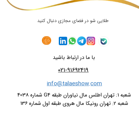
طلایی شو در فضای مجازی دنبال کنید
با ما در ارتباط باشید
021-91692419
info@talaeshow.com
شعبه 1: تهران اطلس مال نیاوران طبقه G4 شماره 4038
شعبه 2: تهران رونیکا مال هروی طبقه اول شماره 136