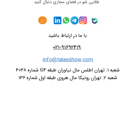
طلایی شو در فضای مجازی دنبال کنید
با ما در ارتباط باشید
021-91692419
info@talaeshow.com
شعبه 1: تهران اطلس مال نیاوران طبقه G4 شماره 4038
شعبه 2: تهران رونیکا مال هروی طبقه اول شماره 136