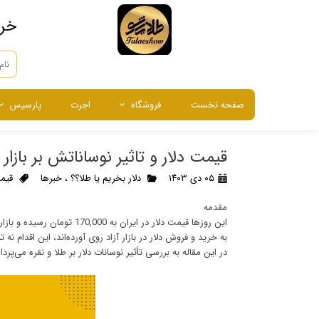
​خر
صفحه نخست
فروشگاه
اجرت
پارسیس
طلا
طلا
طلا
شمش طلا
سرمایه گذاری
نقره
نقره
نقره
شمش نقر
طلای آبش
قیمت دلار و تاثیر نوساناتش بر بازا
انگشتر ، گوشواره و آویز
ساعت م
۰۵ دی ۱۴۰۳
دلار بخریم یا طلا؟؟
،
خبرها
قیمت
مقدمه
این روزها قیمت دلار در ایرا
به خرید و فروش دلار در بازار آزاد روی آورده‌اند، این اقدام ن
در این مقاله به بررسی تأثیر نوسانات دلار بر طلا و نقره می‌پر