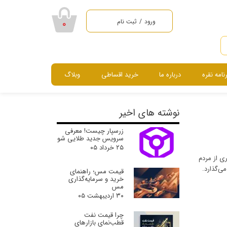
ورود
/
ثبت نام
۰
حساب کاربری من
تغییر گذر واژه
رنامه نقره
درباره ما
خرید اقساطی
وبلاگ
سفارشات
خروج از حساب
سرویس ، نیم ست ، گردنبند و دستبند
کاربری
نوشته های اخیر
زرسپار چیست! معرفی
سرویس جدید طلایی شو
۲۵ خرداد ۰۵
بسیاری از مردم
می‌گذارد.
قیمت مس؛ راهنمای
خرید و سرمایه‌گذاری
مس
۳۰ اردیبهشت ۰۵
چرا قیمت نفت
قطب‌نمای بازارهای