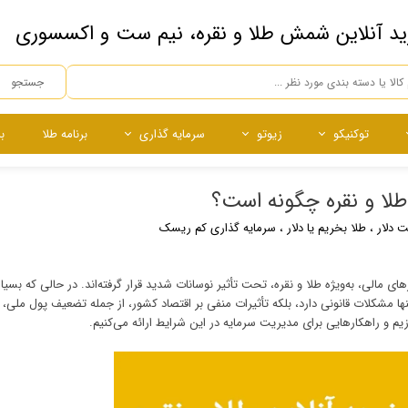
ید آنلاین شمش طلا و نقره، نیم ست و اکسسوری
جستجو
توکنیکو
زیوتو
سرمایه گذاری
برنامه طلا
ب
ه
ده
ساچمه
ساچمه
نقره آبشده
ساچمه نقره
ر طلا و نقره چگونه است؟
چی
 دلار
،
طلا بخریم یا دلار
،
سرمایه گذاری کم ریسک
ن به 170,000 تومان رسیده و بازارهای مالی، به‌ویژه طلا و نقره، تحت تأثیر نوسانات شدید قرار گرفته‌اند. در حالی که 
ه تنها مشکلات قانونی دارد، بلکه تأثیرات منفی بر اقتصاد کشور، از جمله تضعیف پول ملی، 
دازیم و راهکارهایی برای مدیریت سرمایه در این شرایط ارائه می‌کنیم.