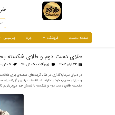
​خر
صفحه نخست
فروشگاه
اجرت
پارسیس
طلا
طلا
طلا
شمش طلا
سرمایه گذاری
نقره
نقره
نقره
شمش نقر
طلای آبش
طلای دست دوم و طلای شکسته بخری
انگشتر ، گوشواره و آویز
ساعت م
۲۳ آبان ۱۴۰۳
زیورآلات
،
شمش طلا
شمش طل
در دنیای سرمایه‌گذاری در طلا، گزینه‌های متعددی برای علاق
و مزایا و معایب خود را دارند. اما انتخاب بهترین گزینه برای سر
مقایسه طلای دست دوم و شکسته با شمش طلا می‌پردازیم تا دید