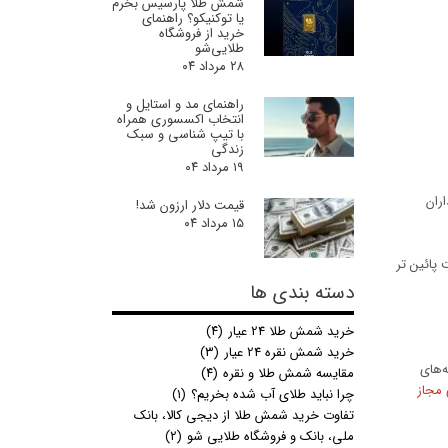
شمش طلا پارسیس بخرم
یا توکنیکو؟ راهنمای
خرید از فروشگاه
طلایی‌شو
۲۸ مرداد ۰۴
راهنمای مد و استایل و
انتخاب اکسسوری همراه
با تیپ شناسی و سبک
زندگی
۱۹ مرداد ۰۴
ران
قیمت دلار ارزون شد!
۱۵ مرداد ۰۴
 پائین تر
دسته بندی ها
خرید شمش طلا 24 عیار
(۴)
خرید شمش نقره 24 عیار
(۳)
‌های
مقایسه شمش طلا و نقره
(۴)
 مجاز
چرا نباید طلای آب شده بخریم؟
(۱)
تفاوت خرید شمش طلا از دیجی کالا، بانک
ملی، بانک و فروشگاه طلایی شو
(۲)