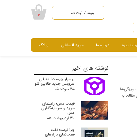
ورود
/
ثبت نام
۰
حساب کاربری من
تغییر گذر واژه
رنامه نقره
درباره ما
خرید اقساطی
وبلاگ
سفارشات
خروج از حساب
سرویس ، نیم ست ، گردنبند و دستبند
کاربری
نوشته های اخیر
زرسپار چیست! معرفی
سرویس جدید طلایی شو
 ویژگی‌ها
۲۵ خرداد ۰۵
مقاله، به
قیمت مس؛ راهنمای
خرید و سرمایه‌گذاری
مس
۳۰ اردیبهشت ۰۵
چرا قیمت نفت
قطب‌نمای بازارهای