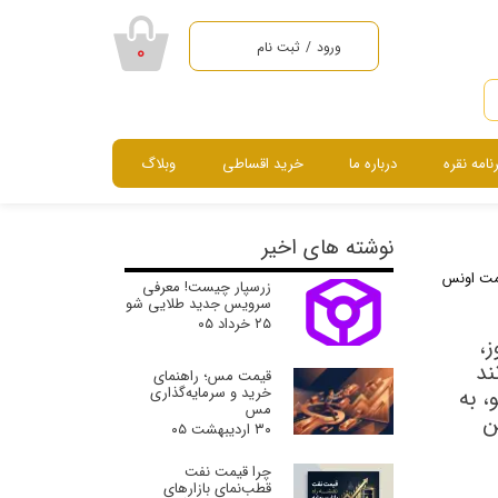
ورود
/
ثبت نام
۰
حساب کاربری من
تغییر گذر واژه
رنامه نقره
درباره ما
خرید اقساطی
وبلاگ
سفارشات
خروج از حساب
سرویس ، نیم ست ، گردنبند و دستبند
کاربری
نوشته های اخیر
مت اونس
زرسپار چیست! معرفی
سرویس جدید طلایی شو
۲۵ خرداد ۰۵
ز،
ند
قیمت مس؛ راهنمای
خرید و سرمایه‌گذاری
، به
مس
این
۳۰ اردیبهشت ۰۵
چرا قیمت نفت
قطب‌نمای بازارهای