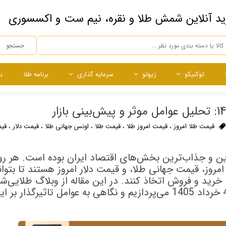
ید آنلاین شمش طلا و نقره، نیم ست و اکسسوری
جستجو
توکنیکو
زیوتو
سرمایه گذاری
برنامه طلا
ب
ه
ده
ساچمه
ساچمه
نقره آبشده
ساچمه نقره
چی
قیمت طلا امروز
،
قیمت امروز طلا
،
قیمت طلا
،
اونس جهانی طلا
،
قیمت دلار
،
قی
ترین و جذاب‌ترین بخش‌های اقتصاد ایران بوده است. هر رو
 امروز، قیمت جهانی طلا، و قیمت دلار امروز هستند تا بتوان
خرید و فروش اتخاذ کنند. در این مقاله از وبلاگ طلایی‌شو
بررسی جزئیات قیمت طلا امروز، دوشنبه 4 خرداد 1405 می‌پردازیم و نگاهی به عوامل تاثیرگذار بر 