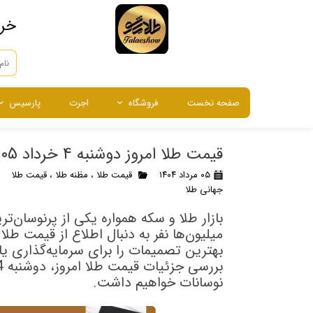
​خر
صفحه نخست
فروشگاه
اجرت
پارسیس
طلا
طلا
طلا
شمش طلا
سرمایه گذاری
نقره
نقره
نقره
شمش نقر
طلای آبش
قیمت طلا امروز دوشنبه 4 خرداد 1405: تحلیل عوامل موثر و پیش‌بینی بازار
انگشتر ، گوشواره و آویز
ساعت م
۰۵ مرداد ۱۴۰۴
قیمت طلا
،
مظنه طلا
،
قیمت طلا
جهانی طلا
بازار طلا و سکه همواره یکی از پرنوسان‌
میلیون‌ها نفر به دنبال اطلاع از قیمت طلا
بهترین تصمیمات را برای سرمایه‌گذاری یا 
نوسانات خواهیم داشت.