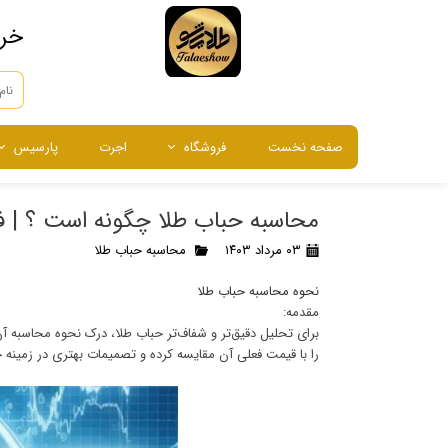
​خر
صفحه نخست
فروشگاه
اجرت
پارسیس
طلا
طلا
طلا
شمش طلا
سرمایه گذاری
نقره
نقره
نقره
شمش نقر
طلای آبش
محاسبه حباب طلا چگونه است ؟ | ف
انگشتر ، گوشواره و آویز
ساعت م
۰۳ مرداد ۱۴۰۳
محاسبه حباب طلا
نحوه محاسبه حباب طلا
مقدمه:
برای تحلیل دقیق‌تر و شفاف‌تر حباب طلا، درک نحوه محاسبه آ
را با قیمت فعلی آن مقایسه کرده و تصمیمات بهتری در زمینه خ