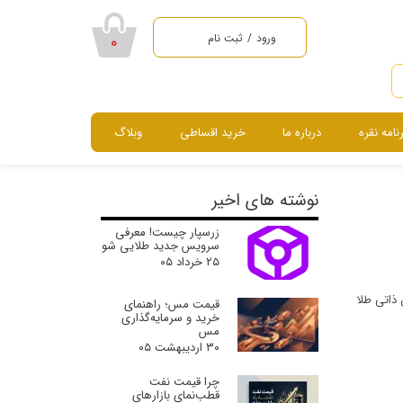
ورود
/
ثبت نام
۰
حساب کاربری من
تغییر گذر واژه
رنامه نقره
درباره ما
خرید اقساطی
وبلاگ
سفارشات
خروج از حساب
سرویس ، نیم ست ، گردنبند و دستبند
کاربری
نوشته های اخیر
زرسپار چیست! معرفی
سرویس جدید طلایی شو
۲۵ خرداد ۰۵
 ذاتی طلا
قیمت مس؛ راهنمای
خرید و سرمایه‌گذاری
مس
۳۰ اردیبهشت ۰۵
چرا قیمت نفت
قطب‌نمای بازارهای