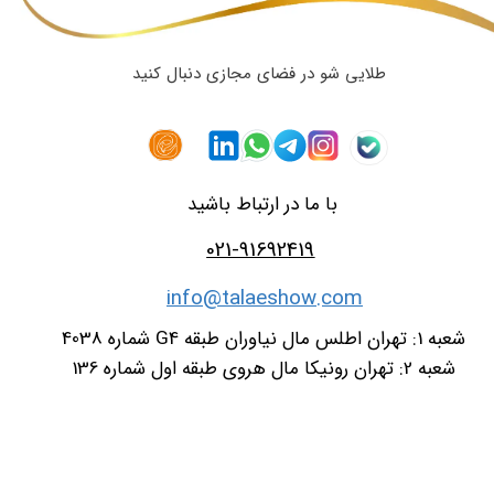
طلایی شو در فضای مجازی دنبال کنید
با ما در ارتباط باشید
021-91692419
info@talaeshow.com
شعبه 1: تهران اطلس مال نیاوران طبقه G4 شماره 4038
شعبه 2: تهران رونیکا مال هروی طبقه اول شماره 136