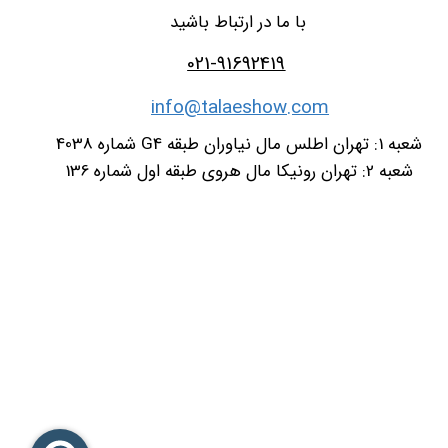
با ما در ارتباط باشید
021-91692419
info@talaeshow.com
شعبه 1: تهران اطلس مال نیاوران طبقه G4 شماره 4038
شعبه 2: تهران رونیکا مال هروی طبقه اول شماره 136