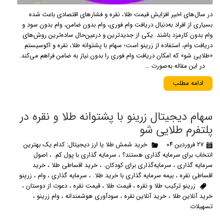
در سال‌های اخیر افزایش قیمت طلا، نقره و فشارهای اقتصادی باعث شده
بسیاری از افراد به‌دنبال دریافت وام فوری، وام بدون ضامن، وام بدون سود و
وام بدون کارمزد باشند. یکی از جدیدترین و درعین‌حال ساده‌ترین روش‌های
دریافت وام، استفاده از زرینو است؛ سهام با پشتوانه طلا، نقره و اکوسیستم
«طلایی شو» که امکان دریافت وام فوری را بدون نیاز به ضامن فراهم می‌کند.
در این مقاله به‌صورت …
ادامه مطلب
سهام دیجیتال زرینو با پشتوانه طلا و نقره در
پلتفرم طلایی شو
۲۷ فروردین ۰۴
خرید شمش طلا یا ارز دیجیتال: کدام یک بهترین
انتخاب برای سرمایه گذاری هستند؟
،
سرمایه گذاری با پول کم.
،
اصول
سرمایه گذاری
،
سرمایه‌گذاری برای کودکان.
،
خرید اقساطی طلا
،
خرید
اقساطی نقره
،
بیمه سرمایه گذاری با خرید طلا.
،
سرمایه گذاری
،
وام
،
زرینو
زرینو ترکیب طلا و نقره
،
قیمت طلا
،
قیمت نقره
،
دعوت از دوستان
،
خرید آنلاین طلا
،
خرید آنلاین نقره
،
سودآوری هوشمندانه
،
وام زرینو
،
تسهیلات