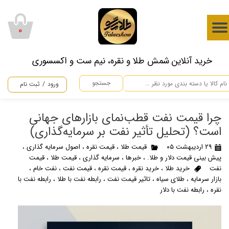
حساب کاربری من
۰
تغییر گذر واژه
​خرید آنلاین شمش طلا و نقره، نیم ست و اکسسوری
سفارشات
جستجو
ورود
/
ثبت نام
خروج از حساب کاربری
چرا قیمت نفت قطب‌نمای بازارهای جهانی
است؟ (تحلیل تأثیر نفت بر سرمایه‌گذاری)
۲۹ اردیبهشت ۰۵
قیمت طلا
،
قیمت نقره
،
اصول سرمایه گذاری
،
پیش بینی قیمت دلار و طلا.
،
خبرها
،
سرمایه گذاری
،
قیمت طلا
،
قیمت
نفت
خرید طلا
،
خرید نقره
،
قیمت نقره
،
قیمت نفت
،
نفت خام
،
بازار سرمایه
،
طلای سیاه
،
تاثیر قیمت نفت
،
رابطه نفت با طلا
،
رابطه نفت با
نقره
،
رابطه نفت با دلار