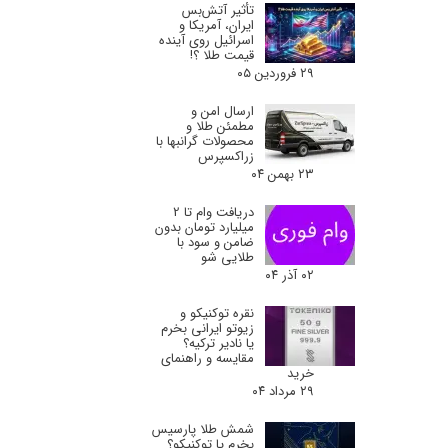
تأثیر آتش‌بس
ایران، آمریکا و
اسرائیل روی آینده
قیمت طلا ؟!
۲۹ فروردین ۰۵
ارسال امن و
مطمئن طلا و
محصولات گرانبها با
زراکسپرس
۲۳ بهمن ۰۴
دریافت وام تا 2
میلیارد تومان بدون
ضامن و سود با
طلایی شو
۰۲ آذر ۰۴
نقره توکنیکو و
زیوتو ایرانی بخرم
یا نادیر ترکیه؟
مقایسه و راهنمای
خرید
۲۹ مرداد ۰۴
شمش طلا پارسیس
بخرم یا توکنیکو؟