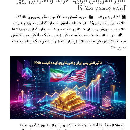
تأثیر آتش‌بس ایران، آمریکا و اسرائیل روی
آینده قیمت طلا ؟!
۲۹ فروردین ۰۵
خرید شمش طلا 24 عیار
،
دلار بخریم یا طلا؟؟
،
طلا بخریم یا بفروشیم؟؟
،
قیمت طلا
،
اصول سرمایه گذاری
،
خرید و فروش
طلا و نقره
،
پیش بینی قیمت دلار و طلا.
،
خبرها
،
سرمایه گذاری
،
رویدادها
خرید طلا
،
قیمت طلا
،
قیمت دلار
،
زرینو
،
جنگ
،
آتش بس
،
کاهش
قیمت طلا
،
افزایش قیمت طلا
،
زرسپار
،
الجزیره
،
اخبار جنگ و طلا
،
قیمت
به روز طلا
مقدمه: از جنگ تا آتش‌بس؛ حالا چه کنیم؟ پس از 80 روز درگیری شدید