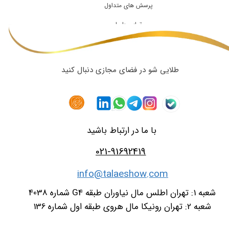
پرسش های متداول
تماس با ما
طلایی شو در فضای مجازی دنبال کنید
با ما در ارتباط باشید
021-91692419
info@talaeshow.com
شعبه 1: تهران اطلس مال نیاوران طبقه G4 شماره 4038
شعبه 2: تهران رونیکا مال هروی طبقه اول شماره 136