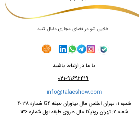
تماس با ما
طلایی شو در فضای مجازی دنبال کنید
با ما در ارتباط باشید
021-91692419
info@talaeshow.com
شعبه 1: تهران اطلس مال نیاوران طبقه G4 شماره 4038
شعبه 2: تهران رونیکا مال هروی طبقه اول شماره 136