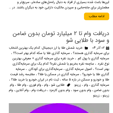
این‌ها باعث شده بسیاری از افراد به دنبال راه‌حل‌های ساده‌تر، سریع‌تر و
مطمئن‌تر برای جابه‌جایی و سپردن مالکیت دارایی خود به دیگران باشند. در …
ادامه مطلب
دریافت وام تا 2 میلیارد تومان بدون ضامن
و سود با طلایی شو
۰۲ آذر ۰۴
خرید شمش طلا یا ارز دیجیتال: کدام یک بهترین انتخاب
برای سرمایه گذاری هستند؟
،
سرمایه گذاری طلا یا سکه کدام بهتر است؟؟
،
سرمایه گذاری با پول کم.
،
خرید نقره برای سرمایه گذاری + معرفی بهترین
نوع نقره.
،
ساچمه نقره بخریم یا شمش نقره؟ کدام یک برای سرمایه‌گذاری
بهتر است؟
،
اصول سرمایه گذاری
،
سرمایه‌گذاری برای کودکان.
،
سرمایه
گذاری طلا یا خودرو؟
،
سرمایه گذاری در مسکن یا طلا؟
،
مقایسه رشد قیمت
طلا و خودرو و مسکن در بازه 5 ساله
،
ثبت نام در ایران خودرو یا خرید طلا؟
،
سرمایه گذاری
،
وام
،
زرینو
طلایی شو
،
وام
،
وام فوری
،
وام طلا
،
وام
بدون ضامن
،
وام بدون سود
،
وام بدون کارمزد
،
دریافت وام
،
وام آنلاین
،
وام
زرینو
،
زرینو