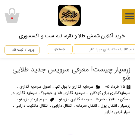
حساب کاربری من
۰
تغییر گذر واژه
​خرید آنلاین شمش طلا و نقره، نیم ست و اکسسوری
سفارشات
جستجو
ورود
/
ثبت نام
خروج از حساب کاربری
زرسپار چیست! معرفی سرویس جدید طلایی
شو
۲۵ خرداد ۰۵
سرمایه گذاری با پول کم.
،
اصول سرمایه گذاری
،
سرمایه‌گذاری برای کودکان.
،
سرمایه گذاری طلا یا خودرو؟
،
سرمایه گذاری در
مسکن یا طلا؟
،
خبرها
،
سرمایه گذاری
،
زرینو
سهام زرینو
،
زرینو
،
زرسپار
،
انتقال پول
،
انتقال سرمایه
،
انتقال دارایی
،
انتقال مالکیت دارایی
،
سپار کردن دارایی