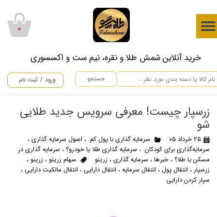
حساب کاربری من
۰
تغییر گذر واژه
​خرید آنلاین شمش طلا و نقره، نیم ست و اکسسوری
سفارشات
جستجو
ورود
/
ثبت نام
خروج از حساب کاربری
زرسپار چیست! معرفی سرویس جدید طلایی
شو
۲۵ خرداد ۰۵
سرمایه گذاری با پول کم.
،
اصول سرمایه گذاری
،
سرمایه‌گذاری برای کودکان.
،
سرمایه گذاری طلا یا خودرو؟
،
سرمایه گذاری در
مسکن یا طلا؟
،
خبرها
،
سرمایه گذاری
،
زرینو
سهام زرینو
،
زرینو
،
زرسپار
،
انتقال پول
،
انتقال سرمایه
،
انتقال دارایی
،
انتقال مالکیت دارایی
،
سپار کردن دارایی