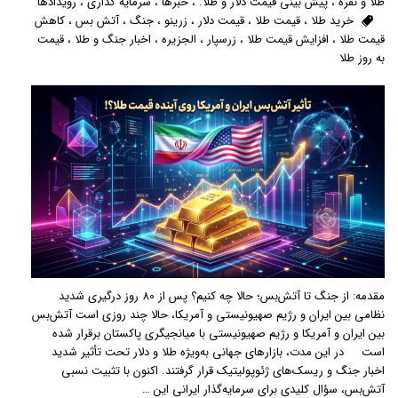
طلا و نقره
،
پیش بینی قیمت دلار و طلا.
،
خبرها
،
سرمایه گذاری
،
رویدادها
خرید طلا
،
قیمت طلا
،
قیمت دلار
،
زرینو
،
جنگ
،
آتش بس
،
کاهش
قیمت طلا
،
افزایش قیمت طلا
،
زرسپار
،
الجزیره
،
اخبار جنگ و طلا
،
قیمت
به روز طلا
مقدمه: از جنگ تا آتش‌بس؛ حالا چه کنیم؟ پس از 80 روز درگیری شدید
نظامی بین ایران و رژیم صهیونیستی و آمریکا، حالا چند روزی است آتش‌بس
بین ایران و آمریکا و رژیم صهیونیستی با میانجیگری پاکستان برقرار شده
است در این مدت، بازارهای جهانی به‌ویژه طلا و دلار تحت تأثیر شدید
اخبار جنگ و ریسک‌های ژئوپولیتیک قرار گرفتند. اکنون با تثبیت نسبی
آتش‌بس، سؤال کلیدی برای سرمایه‌گذار ایرانی این …