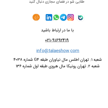
طلایی شو در فضای مجازی دنبال کنید
با ما در ارتباط باشید
021-91692419
info@talaeshow.com
شعبه 1: تهران اطلس مال نیاوران طبقه G4 شماره 4038
شعبه 2: تهران رونیکا مال هروی طبقه اول شماره 136