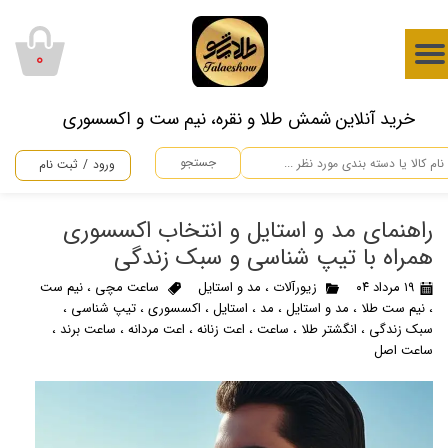
حساب کاربری من
۰
تغییر گذر واژه
​خرید آنلاین شمش طلا و نقره، نیم ست و اکسسوری
سفارشات
جستجو
ورود
/
ثبت نام
خروج از حساب کاربری
راهنمای مد و استایل و انتخاب اکسسوری
همراه با تیپ شناسی و سبک زندگی
۱۹ مرداد ۰۴
زیورآلات
،
مد و استایل
ساعت مچی
،
نیم ست
،
نیم ست طلا
،
مد و استایل
،
مد
،
استایل
،
اکسسوری
،
تیپ شناسی
،
سبک زندگی
،
انگشتر طلا
،
ساعت
،
اعت زنانه
،
اعت مردانه
،
ساعت برند
،
ساعت اصل