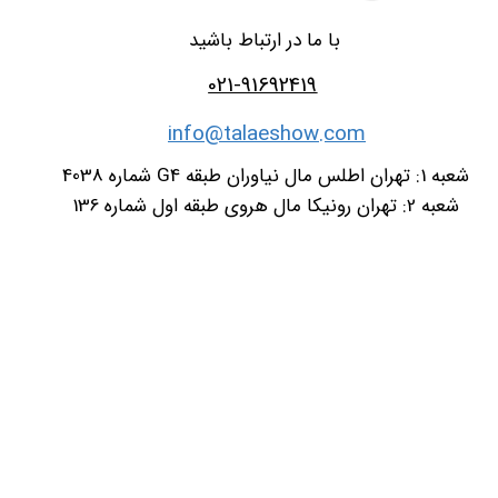
با ما در ارتباط باشید
021-91692419
info@talaeshow.com
شعبه 1: تهران اطلس مال نیاوران طبقه G4 شماره 4038
شعبه 2: تهران رونیکا مال هروی طبقه اول شماره 136