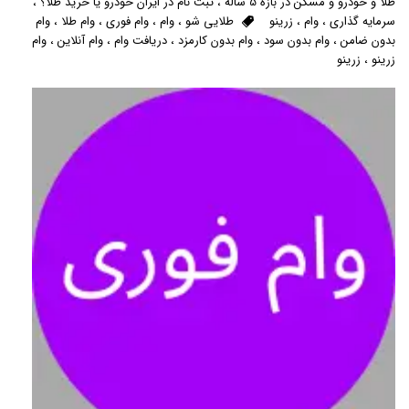
طلا و خودرو و مسکن در بازه 5 ساله
،
ثبت نام در ایران خودرو یا خرید طلا؟
،
سرمایه گذاری
،
وام
،
زرینو
طلایی شو
،
وام
،
وام فوری
،
وام طلا
،
وام
بدون ضامن
،
وام بدون سود
،
وام بدون کارمزد
،
دریافت وام
،
وام آنلاین
،
وام
زرینو
،
زرینو