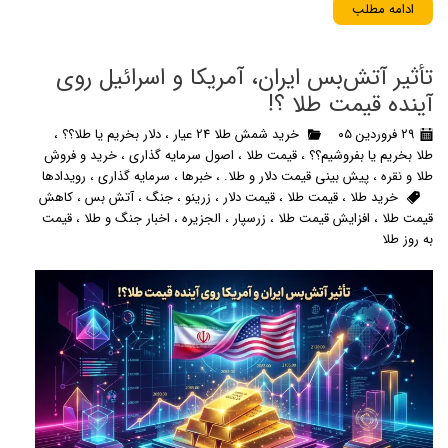
ادامه مطلب
تأثیر آتش‌بس ایران، آمریکا و اسرائیل روی
آینده قیمت طلا ؟!
۲۹ فروردین ۰۵
خرید شمش طلا 24 عیار
،
دلار بخریم یا طلا؟؟
،
طلا بخریم یا بفروشیم؟؟
،
قیمت طلا
،
اصول سرمایه گذاری
،
خرید و فروش
طلا و نقره
،
پیش بینی قیمت دلار و طلا.
،
خبرها
،
سرمایه گذاری
،
رویدادها
خرید طلا
،
قیمت طلا
،
قیمت دلار
،
زرینو
،
جنگ
،
آتش بس
،
کاهش
قیمت طلا
،
افزایش قیمت طلا
،
زرسپار
،
الجزیره
،
اخبار جنگ و طلا
،
قیمت
به روز طلا