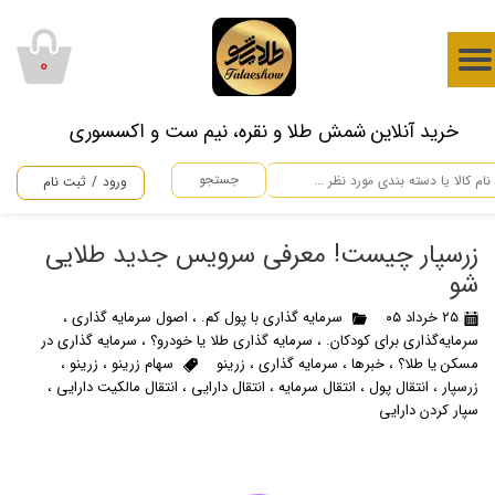
حساب کاربری من
۰
تغییر گذر واژه
​خرید آنلاین شمش طلا و نقره، نیم ست و اکسسوری
سفارشات
جستجو
ورود
/
ثبت نام
خروج از حساب کاربری
زرسپار چیست! معرفی سرویس جدید طلایی
شو
۲۵ خرداد ۰۵
سرمایه گذاری با پول کم.
،
اصول سرمایه گذاری
،
سرمایه‌گذاری برای کودکان.
،
سرمایه گذاری طلا یا خودرو؟
،
سرمایه گذاری در
مسکن یا طلا؟
،
خبرها
،
سرمایه گذاری
،
زرینو
سهام زرینو
،
زرینو
،
زرسپار
،
انتقال پول
،
انتقال سرمایه
،
انتقال دارایی
،
انتقال مالکیت دارایی
،
سپار کردن دارایی