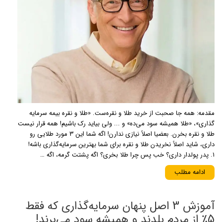
مقدمه: همه جا صحبت از خرید طلا و نقره‌ست. «طلا و نقره بیمه سرمایه
گذاری»، «طلا همیشه سود می‌ده» و ... ولی بیاید رک باشیم! همه قرار نیست
طلا و نقره بخرن. بعضیا اصلاً نیازی ندارن! اگه شما این ۳ مورد طلایی رو
داری، شاید اصلاً نخریدن طلا و نقره برای شما بهترین سرمایه‌گذاری باشه!
۱. پدر پولدار داری؟ خب پس چرا طلا بخری؟ اگه پشتت گرمه، اگه …
ادامه مطلب
آموزش 3 اصل پنهان سرمایه‌گذاری که فقط
5٪ از مردم بلدند و همیشه سود می‌برند!