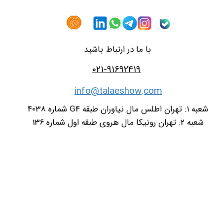
با ما در ارتباط باشید
021-91692419
info@talaeshow.com
شعبه 1: تهران اطلس مال نیاوران طبقه G4 شماره 4038
شعبه 2: تهران رونیکا مال هروی طبقه اول شماره 136