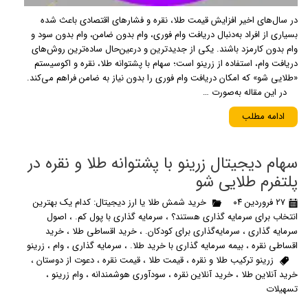
در سال‌های اخیر افزایش قیمت طلا، نقره و فشارهای اقتصادی باعث شده
بسیاری از افراد به‌دنبال دریافت وام فوری، وام بدون ضامن، وام بدون سود و
وام بدون کارمزد باشند. یکی از جدیدترین و درعین‌حال ساده‌ترین روش‌های
دریافت وام، استفاده از زرینو است؛ سهام با پشتوانه طلا، نقره و اکوسیستم
«طلایی شو» که امکان دریافت وام فوری را بدون نیاز به ضامن فراهم می‌کند.
در این مقاله به‌صورت …
ادامه مطلب
سهام دیجیتال زرینو با پشتوانه طلا و نقره در
پلتفرم طلایی شو
۲۷ فروردین ۰۴
خرید شمش طلا یا ارز دیجیتال: کدام یک بهترین
انتخاب برای سرمایه گذاری هستند؟
،
سرمایه گذاری با پول کم.
،
اصول
سرمایه گذاری
،
سرمایه‌گذاری برای کودکان.
،
خرید اقساطی طلا
،
خرید
اقساطی نقره
،
بیمه سرمایه گذاری با خرید طلا.
،
سرمایه گذاری
،
وام
،
زرینو
زرینو ترکیب طلا و نقره
،
قیمت طلا
،
قیمت نقره
،
دعوت از دوستان
،
خرید آنلاین طلا
،
خرید آنلاین نقره
،
سودآوری هوشمندانه
،
وام زرینو
،
تسهیلات