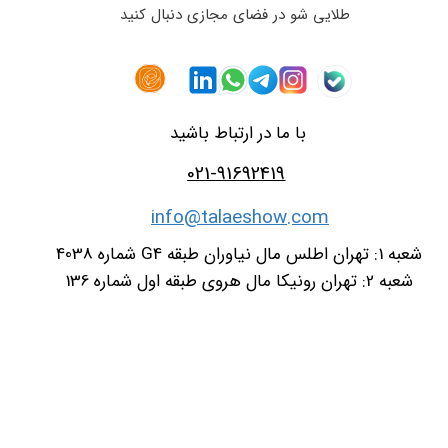
طلایی شو در فضای مجازی دنبال کنید
با ما در ارتباط باشید
021-91692419
info@talaeshow.com
شعبه 1: تهران اطلس مال نیاوران طبقه G4 شماره 4038
شعبه 2: تهران رونیکا مال هروی طبقه اول شماره 136