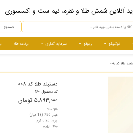
ید آنلاین شمش طلا و نقره، نیم ست و اکسسوری
جستجو
توکنیکو
زیوتو
سرمایه گذاری
برنامه طلا
ب
ه
ده
ساچمه
ساچمه
نقره آبشده
ساچمه نقره
بند طلا کد 008
چی
دستبند طلا کد 008
کد محصول: 160
۵,۸۹۳,۰۰۰ تومان
فلز: طلا
عیار: 750 (18 عیار)
وزن: 0.25 گرم
نوع: لیزری