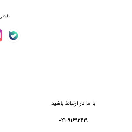
طلایی
با ما در ارتباط باشید
021-91692419