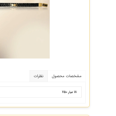
مشخصات محصول
نظرات
18 عیار 750