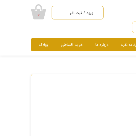
ورود
/
ثبت نام
۰
حساب کاربری من
تغییر گذر واژه
رنامه نقره
درباره ما
خرید اقساطی
وبلاگ
سفارشات
خروج از حساب
سرویس ، نیم ست ، گردنبند و دستبند
کاربری