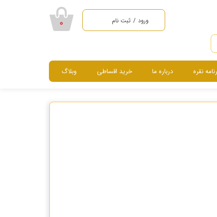
ورود
/
ثبت نام
۰
حساب کاربری من
تغییر گذر واژه
رنامه نقره
درباره ما
خرید اقساطی
وبلاگ
سفارشات
خروج از حساب
سرویس ، نیم ست ، گردنبند و دستبند
کاربری