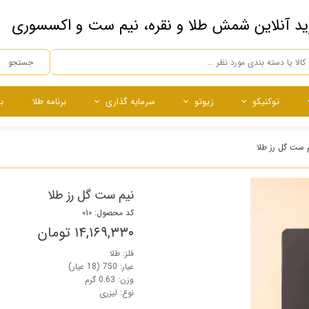
ید آنلاین شمش طلا و نقره، نیم ست و اکسسوری
جستجو
توکنیکو
زیوتو
سرمایه گذاری
برنامه طلا
ب
ه
ده
ساچمه
ساچمه
نقره آبشده
ساچمه نقره
 ست گل رز طلا
چی
نیم ست گل رز طلا
کد محصول: 010
۱۴,۱۶۹,۳۳۰ تومان
فلز: طلا
عیار: 750 (18 عیار)
وزن: 0.63 گرم
نوع: لیزری