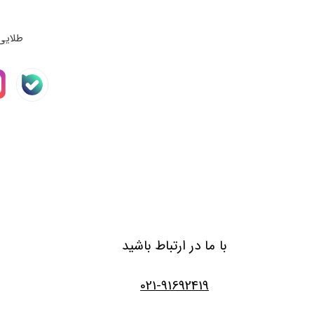
طلایی
با ما در ارتباط باشید
021-91692419