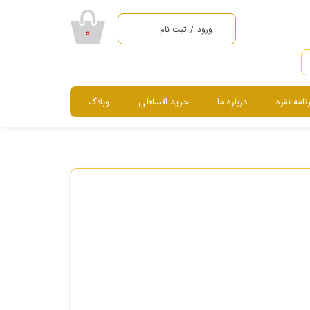
ورود
/
ثبت نام
۰
حساب کاربری من
تغییر گذر واژه
رنامه نقره
درباره ما
خرید اقساطی
وبلاگ
سفارشات
خروج از حساب
سرویس ، نیم ست ، گردنبند و دستبند
کاربری