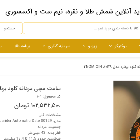
ید آنلاین شمش طلا و نقره، نیم ست و اکسسوری
جستجو
توکنیکو
زیوتو
سرمایه گذاری
برنامه طلا
ب
ه
ده
ساچمه
ساچمه
نقره آبشده
ساچمه نقره
رنارد مدل 80129 3NOM OIN
چی
ساعت مچی مردانه کلود برنارد مدل 0129
کد محصول: 104
۱۰۲,۵۳۲,۵۰۰ تومان
مشخصات کلی
مدل: 80129 3NOM OIN | Aquarider Automatic Date
جنسیت: مردانه
قطر بدنه: 43 میلی‌متر
ضخامت: حدود 11.5 تا 13.4 میلی‌متر