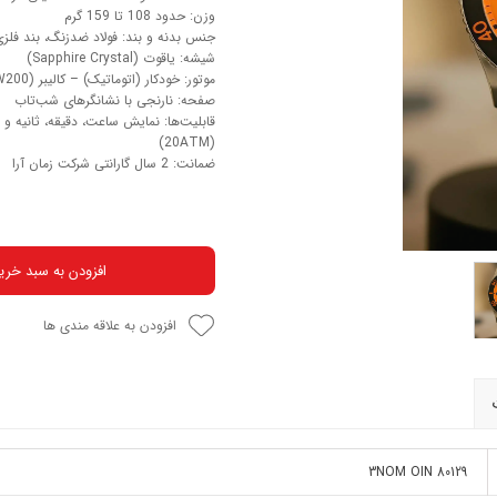
وزن: حدود 108 تا 159 گرم
جنس بدنه و بند: فولاد ضدزنگ، بند فلز
شیشه: یاقوت (Sapphire Crystal)
موتور: خودکار (اتوماتیک) – کالیبر CB 80A (SW200) با ذخیره انرژی حدود 38 ساعت
صفحه: نارنجی با نشانگرهای شب‌تاب
(20ATM)
ضمانت: 2 سال گارانتی شرکت زمان آرا
افزودن به سبد خری
افزودن به علاقه مندی ها
80129 3NOM OIN