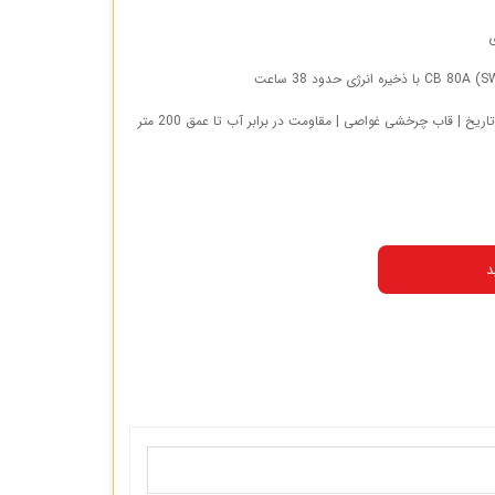
ی
قابلیت‌ها: نمایش ساعت، دقیقه، ثانیه و تاریخ | قاب چرخشی غواصی | مقاومت در برابر آب تا عمق 200 متر
د