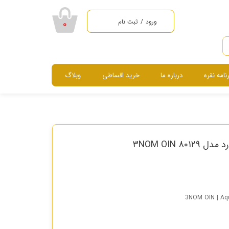
ورود
/
ثبت نام
۰
حساب کاربری من
تغییر گذر واژه
رنامه نقره
درباره ما
خرید اقساطی
وبلاگ
سفارشات
خروج از حساب
سرویس ، نیم ست ، گردنبند و دستبند
کاربری
8 3NOM OIN