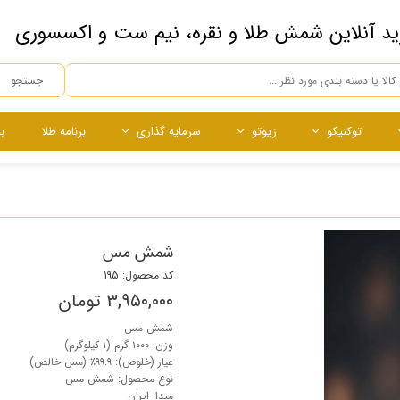
ید آنلاین شمش طلا و نقره، نیم ست و اکسسوری
جستجو
توکنیکو
زیوتو
سرمایه گذاری
برنامه طلا
ب
ه
ده
ساچمه
ساچمه
نقره آبشده
ساچمه نقره
چی
شمش مس
کد محصول: 195
۳,۹۵۰,۰۰۰ تومان
شمش مس
وزن: ۱۰۰۰ گرم (۱ کیلوگرم)
عیار (خلوص): ۹۹.۹٪ (مس خالص)
نوع محصول: شمش مس
مبدا: ایران