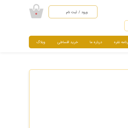
ورود
/
ثبت نام
۰
حساب کاربری من
تغییر گذر واژه
رنامه نقره
درباره ما
خرید اقساطی
وبلاگ
سفارشات
خروج از حساب
سرویس ، نیم ست ، گردنبند و دستبند
کاربری