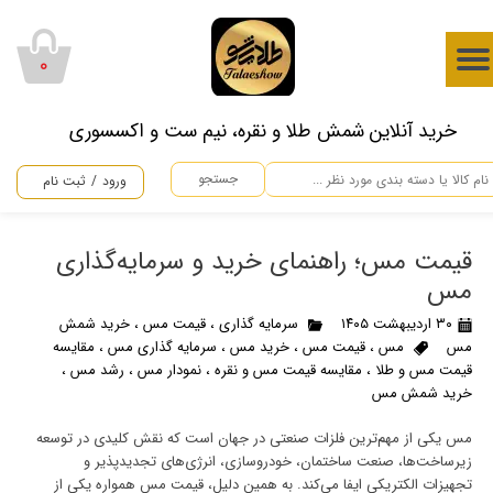
حساب کاربری من
۰
تغییر گذر واژه
​خرید آنلاین شمش طلا و نقره، نیم ست و اکسسوری
سفارشات
جستجو
ورود
/
ثبت نام
خروج از حساب کاربری
قیمت مس؛ راهنمای خرید و سرمایه‌گذاری
مس
۳۰ اردیبهشت ۱۴۰۵
سرمایه گذاری
،
قیمت مس
،
خرید شمش
مس
مس
،
قیمت مس
،
خرید مس
،
سرمایه گذاری مس
،
مقایسه
قیمت مس و طلا
،
مقایسه قیمت مس و نقره
،
نمودار مس
،
رشد مس
،
خرید شمش مس
مس یکی از مهم‌ترین فلزات صنعتی در جهان است که نقش کلیدی در توسعه
زیرساخت‌ها، صنعت ساختمان، خودروسازی، انرژی‌های تجدیدپذیر و
تجهیزات الکتریکی ایفا می‌کند. به همین دلیل، قیمت مس همواره یکی از