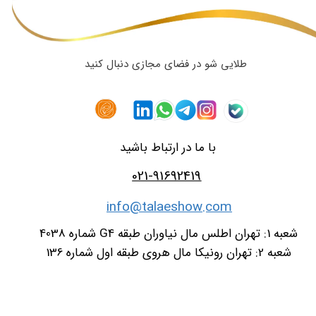
تماس با ما
طلایی شو در فضای مجازی دنبال کنید
با ما در ارتباط باشید
021-91692419
info@talaeshow.com
شعبه 1: تهران اطلس مال نیاوران طبقه G4 شماره 4038
شعبه 2: تهران رونیکا مال هروی طبقه اول شماره 136