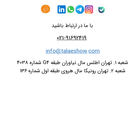
با ما در ارتباط باشید
021-91692419
info@talaeshow.com
شعبه 1: تهران اطلس مال نیاوران طبقه G4 شماره 4038
شعبه 2: تهران رونیکا مال هروی طبقه اول شماره 136